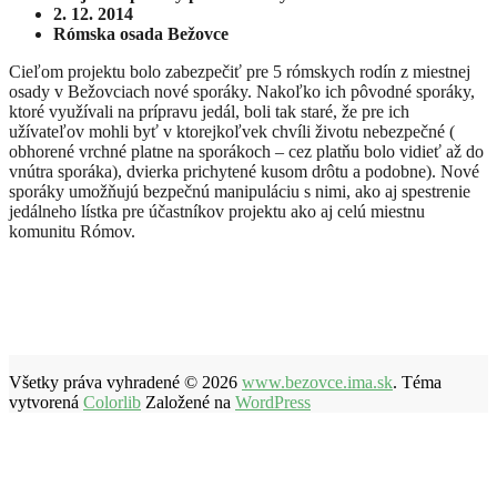
2. 12. 2014
Rómska osada Bežovce
Cieľom projektu bolo zabezpečiť pre 5 rómskych rodín z miestnej
osady v Bežovciach nové sporáky. Nakoľko ich pôvodné sporáky,
ktoré využívali na prípravu jedál, boli tak staré, že pre ich
užívateľov mohli byť v ktorejkoľvek chvíli životu nebezpečné (
obhorené vrchné platne na sporákoch – cez platňu bolo vidieť až do
vnútra sporáka), dvierka prichytené kusom drôtu a podobne). Nové
sporáky umožňujú bezpečnú manipuláciu s nimi, ako aj spestrenie
jedálneho lístka pre účastníkov projektu ako aj celú miestnu
komunitu Rómov.
Všetky práva vyhradené © 2026
www.bezovce.ima.sk
. Téma
vytvorená
Colorlib
Založené na
WordPress