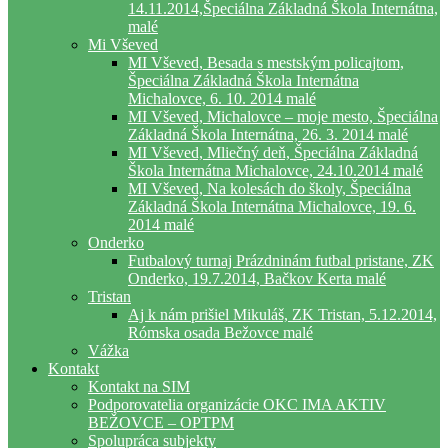
14.11.2014,Špeciálna Základná Škola Internátna,
malé
Mi Vševed
MI Vševed, Besada s mestským policajtom,
Špeciálna Základná Škola Internátna
Michalovce, 6. 10. 2014 malé
MI Vševed, Michalovce – moje mesto, Špeciálna
Základná Škola Internátna, 26. 3. 2014 malé
MI Vševed, Mliečný deň, Špeciálna Základná
Škola Internátna Michalovce, 24.10.2014 malé
MI Vševed, Na kolesách do školy, Špeciálna
Základná Škola Internátna Michalovce, 19. 6.
2014 malé
Onderko
Futbalový turnaj Prázdninám futbal pristane, ZK
Onderko, 19.7.2014, Bačkov Kerta malé
Tristan
Aj k nám prišiel Mikuláš, ZK Tristan, 5.12.2014,
Rómska osada Bežovce malé
Vážka
Kontakt
Kontakt na SIM
Podporovatelia organizácie OKC IMA AKTIV
BEŽOVCE – OPTPM
Spolupráca subjekty