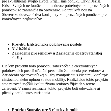
pre skvalitnenie svojho života. Prijali sme ponuku Cirkvi Ježiša
Krista Svätých neskorších dní na dovoz potrebných kompenzačných
pomôcok zo zahraničia na Slovensko. Po tretí krát boli na
Slovensko dovezené dva kontajnery kompenzačných pomôcok pre
konkrétnych prijímateľov.
Projekt: Elektronické polohovacie postele
31.10.2014
Zariadenie pre seniorov a Zariadenie opatrovateľskej
služby
Cieľom projektu bolo pomocou zabezpečenia elektronických
polohovacích postelí uľahčiť personálu Zariadenia pre seniorov a
Zariadeniu opatrovateľskej služby manipuláciu s klientmi, ktorí trpia
čiastočnou alebo úplnou stratou mobility. Realizáciou tohto projektu
sme zároveň zvýšili kvalitu života seniorov žijúcich v tomto
zariadení. V rámci realizácie tohto projektu boli odovzdané aj
plienky pre klientov zariadenia.
Projekt: Sporáky pre 5 rómskych rodín