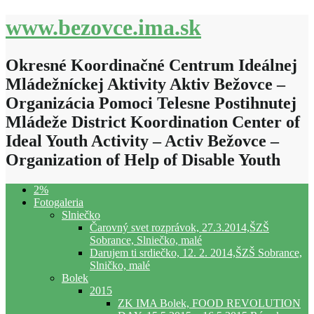
www.bezovce.ima.sk
Okresné Koordinačné Centrum Ideálnej
Mládežníckej Aktivity Aktiv Bežovce –
Organizácia Pomoci Telesne Postihnutej
Mládeže District Koordination Center of
Ideal Youth Activity – Activ Bežovce –
Organization of Help of Disable Youth
2%
Fotogaleria
Slniečko
Čarovný svet rozprávok, 27.3.2014,ŠZŠ
Sobrance, Slniečko, malé
Darujem ti srdiečko, 12. 2. 2014,ŠZŠ Sobrance,
Slničko, malé
Bolek
2015
ZK IMA Bolek, FOOD REVOLUTION