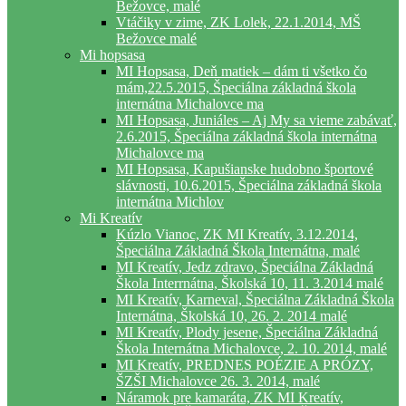
Bežovce, malé
Vtáčiky v zime, ZK Lolek, 22.1.2014, MŠ
Bežovce malé
Mi hopsasa
MI Hopsasa, Deň matiek – dám ti všetko čo
mám,22.5.2015, Špeciálna základná škola
internátna Michalovce ma
MI Hopsasa, Juniáles – Aj My sa vieme zabávať,
2.6.2015, Špeciálna základná škola internátna
Michalovce ma
MI Hopsasa, Kapušianske hudobno športové
slávnosti, 10.6.2015, Špeciálna základná škola
internátna Michlov
Mi Kreatív
Kúzlo Vianoc, ZK MI Kreatív, 3.12.2014,
Špeciálna Základná Škola Internátna, malé
MI Kreatív, Jedz zdravo, Špeciálna Základná
Škola Interrnátna, Školská 10, 11. 3.2014 malé
MI Kreatív, Karneval, Špeciálna Základná Škola
Internátna, Školská 10, 26. 2. 2014 malé
MI Kreatív, Plody jesene, Špeciálna Základná
Škola Internátna Michalovce, 2. 10. 2014, malé
MI Kreatív, PREDNES POÉZIE A PRÓZY,
ŠZŠI Michalovce 26. 3. 2014, malé
Náramok pre kamaráta, ZK MI Kreatív,