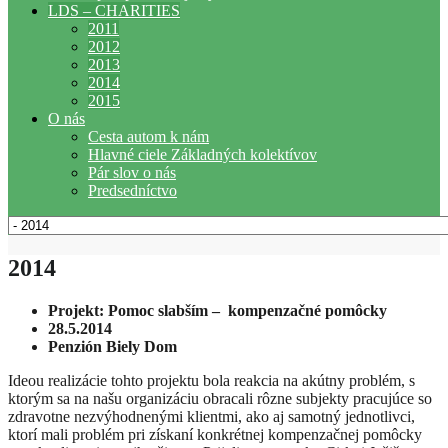
LDS – CHARITIES
2011
2012
2013
2014
2015
O nás
Cesta autom k nám
Hlavné ciele Základných kolektívov
Pár slov o nás
Predsedníctvo
2014
Projekt: Pomoc slabším – kompenzačné pomôcky
28.5.2014
Penzión Biely Dom
Ideou realizácie tohto projektu bola reakcia na akútny problém, s
ktorým sa na našu organizáciu obracali rôzne subjekty pracujúce so
zdravotne nezvýhodnenými klientmi, ako aj samotný jednotlivci,
ktorí mali problém pri získaní konkrétnej kompenzačnej pomôcky