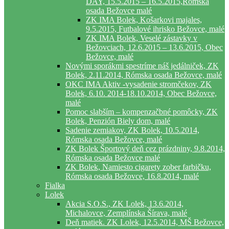
DAY, 15.5.2015 – 16.5.2015,Rómska
osada Bežovce malé
ZK IMA Bolek, Košarkovi majales,
9.5.2015, Futbalové ihrisko Bežovce, malé
ZK IMA Bolek, Veselé zástavky v
Bežovciach, 12.6.2015 – 13.6.2015, Obec
Bežovce, malé
Novými sporákmi spestríme náš jedálniček, ZK
Bolek, 2.11.2014, Rómska osada Bežovce, malé
OKC IMA Aktiv -vysadenie stromčekov, ZK
Bolek, 6.10. 2014-18.10.2014, Obec Bežovce,
malé
Pomoc slabším – kompenzačbné pomôcky, ZK
Bolek, Penzión Biely dom, malé
Sadenie zemiakov, ZK Bolek, 10.5.2014,
Rómska osada Bežovce, malé
ZK Bolek Športový deň cez prázdniny, 9.8.2014,
Rómska osada Bežovce malé
ZK Bolek, Namiesto cigarety zober farbičku,
Rómska osada Bežovce, 16.8.2014, malé
Fialka
Lolek
Akcia S.O.S., ZK Lolek, 13.6.2014,
Michalovce, Zemplínska Šírava, malé
Deň matiek. ZK Lolek, 12.5.2014, MŠ Bežovce,