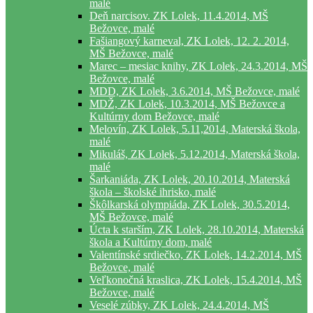
malé
Deň narcisov. ZK Lolek, 11.4.2014, MŠ
Bežovce, malé
Fašiangový karneval, ZK Lolek, 12. 2. 2014,
MŠ Bežovce, malé
Marec – mesiac knihy, ZK Lolek, 24.3.2014, MŠ
Bežovce, malé
MDD, ZK Lolek, 3.6.2014, MŠ Bežovce, malé
MDŽ, ZK Lolek, 10.3.2014, MŠ Bežovce a
Kultúrny dom Bežovce, malé
Melovín, ZK Lolek, 5.11,2014, Materská škola,
malé
Mikuláš, ZK Lolek, 5.12.2014, Materská škola,
malé
Šarkaniáda, ZK Lolek, 20.10.2014, Materská
škola – školské ihrisko, malé
Škôlkarská olympiáda, ZK Lolek, 30.5.2014,
MŠ Bežovce, malé
Úcta k starším, ZK Lolek, 28.10.2014, Materská
škola a Kultúrny dom, malé
Valentínské srdiečko, ZK Lolek, 14.2.2014, MŠ
Bežovce, malé
Veľkonočná kraslica, ZK Lolek, 15.4.2014, MŠ
Bežovce, malé
Veselé zúbky, ZK Lolek, 24.4.2014, MŠ