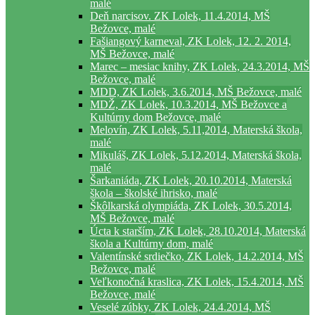
malé
Deň narcisov. ZK Lolek, 11.4.2014, MŠ
Bežovce, malé
Fašiangový karneval, ZK Lolek, 12. 2. 2014,
MŠ Bežovce, malé
Marec – mesiac knihy, ZK Lolek, 24.3.2014, MŠ
Bežovce, malé
MDD, ZK Lolek, 3.6.2014, MŠ Bežovce, malé
MDŽ, ZK Lolek, 10.3.2014, MŠ Bežovce a
Kultúrny dom Bežovce, malé
Melovín, ZK Lolek, 5.11,2014, Materská škola,
malé
Mikuláš, ZK Lolek, 5.12.2014, Materská škola,
malé
Šarkaniáda, ZK Lolek, 20.10.2014, Materská
škola – školské ihrisko, malé
Škôlkarská olympiáda, ZK Lolek, 30.5.2014,
MŠ Bežovce, malé
Úcta k starším, ZK Lolek, 28.10.2014, Materská
škola a Kultúrny dom, malé
Valentínské srdiečko, ZK Lolek, 14.2.2014, MŠ
Bežovce, malé
Veľkonočná kraslica, ZK Lolek, 15.4.2014, MŠ
Bežovce, malé
Veselé zúbky, ZK Lolek, 24.4.2014, MŠ