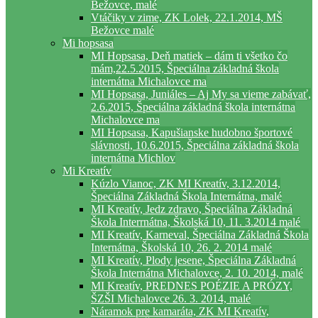
Bežovce, malé
Vtáčiky v zime, ZK Lolek, 22.1.2014, MŠ
Bežovce malé
Mi hopsasa
MI Hopsasa, Deň matiek – dám ti všetko čo
mám,22.5.2015, Špeciálna základná škola
internátna Michalovce ma
MI Hopsasa, Juniáles – Aj My sa vieme zabávať,
2.6.2015, Špeciálna základná škola internátna
Michalovce ma
MI Hopsasa, Kapušianske hudobno športové
slávnosti, 10.6.2015, Špeciálna základná škola
internátna Michlov
Mi Kreatív
Kúzlo Vianoc, ZK MI Kreatív, 3.12.2014,
Špeciálna Základná Škola Internátna, malé
MI Kreatív, Jedz zdravo, Špeciálna Základná
Škola Interrnátna, Školská 10, 11. 3.2014 malé
MI Kreatív, Karneval, Špeciálna Základná Škola
Internátna, Školská 10, 26. 2. 2014 malé
MI Kreatív, Plody jesene, Špeciálna Základná
Škola Internátna Michalovce, 2. 10. 2014, malé
MI Kreatív, PREDNES POÉZIE A PRÓZY,
ŠZŠI Michalovce 26. 3. 2014, malé
Náramok pre kamaráta, ZK MI Kreatív,