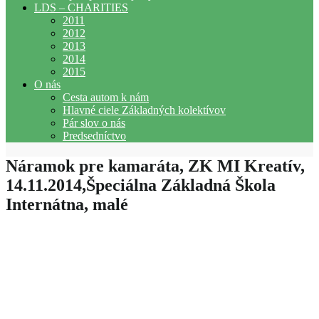
LDS – CHARITIES
2011
2012
2013
2014
2015
O nás
Cesta autom k nám
Hlavné ciele Základných kolektívov
Pár slov o nás
Predsedníctvo
Náramok pre kamaráta, ZK MI Kreatív,
14.11.2014,Špeciálna Základná Škola
Internátna, malé