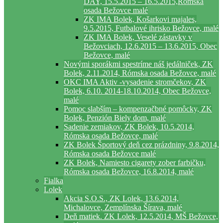
DAY, 15.5.2015 – 16.5.2015,Rómska
osada Bežovce malé
ZK IMA Bolek, Košarkovi majales,
9.5.2015, Futbalové ihrisko Bežovce, malé
ZK IMA Bolek, Veselé zástavky v
Bežovciach, 12.6.2015 – 13.6.2015, Obec
Bežovce, malé
Novými sporákmi spestríme náš jedálniček, ZK
Bolek, 2.11.2014, Rómska osada Bežovce, malé
OKC IMA Aktiv -vysadenie stromčekov, ZK
Bolek, 6.10. 2014-18.10.2014, Obec Bežovce,
malé
Pomoc slabším – kompenzačbné pomôcky, ZK
Bolek, Penzión Biely dom, malé
Sadenie zemiakov, ZK Bolek, 10.5.2014,
Rómska osada Bežovce, malé
ZK Bolek Športový deň cez prázdniny, 9.8.2014,
Rómska osada Bežovce malé
ZK Bolek, Namiesto cigarety zober farbičku,
Rómska osada Bežovce, 16.8.2014, malé
Fialka
Lolek
Akcia S.O.S., ZK Lolek, 13.6.2014,
Michalovce, Zemplínska Šírava, malé
Deň matiek. ZK Lolek, 12.5.2014, MŠ Bežovce,