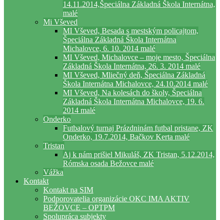
14.11.2014,Špeciálna Základná Škola Internátna,
malé
Mi Vševed
MI Vševed, Besada s mestským policajtom,
Špeciálna Základná Škola Internátna
Michalovce, 6. 10. 2014 malé
MI Vševed, Michalovce – moje mesto, Špeciálna
Základná Škola Internátna, 26. 3. 2014 malé
MI Vševed, Mliečný deň, Špeciálna Základná
Škola Internátna Michalovce, 24.10.2014 malé
MI Vševed, Na kolesách do školy, Špeciálna
Základná Škola Internátna Michalovce, 19. 6.
2014 malé
Onderko
Futbalový turnaj Prázdninám futbal pristane, ZK
Onderko, 19.7.2014, Bačkov Kerta malé
Tristan
Aj k nám prišiel Mikuláš, ZK Tristan, 5.12.2014,
Rómska osada Bežovce malé
Vážka
Kontakt
Kontakt na SIM
Podporovatelia organizácie OKC IMA AKTIV
BEŽOVCE – OPTPM
Spolupráca subjekty