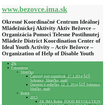
www.bezovce.ima.sk
Okresné Koordinačné Centrum Ideálnej
Mládežníckej Aktivity Aktiv Bežovce –
Organizácia Pomoci Telesne Postihnutej
Mládeže District Koordination Center of
Ideal Youth Activity – Activ Bežovce –
Organization of Help of Disable Youth
2%
Fotogaleria
Slniečko
Čarovný svet rozprávok, 27.3.2014,ŠZŠ
Sobrance, Slniečko, malé
Darujem ti srdiečko, 12. 2. 2014,ŠZŠ Sobrance,
Slničko, malé
Bolek
2015
ZK IMA Bolek, FOOD REVOLUTION