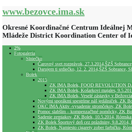
www.bezovce.ima.sk
Okresné Koordinačné Centrum Ideálnej Mlá
Mládeže District Koordination Center of Id
2%
Fotogaleria
Slniečko
Čarovný svet rozprávok, 27.3.2014,ŠZŠ Sobrance,
Darujem ti srdiečko, 12. 2. 2014,ŠZŠ Sobrance, S
Bolek
2015
ZK IMA Bolek, FOOD REVOLUTION DAY, 
ZK IMA Bolek, Košarkovi majales, 9.5.2015
ZK IMA Bolek, Veselé zástavky v Bežovcia
Novými sporákmi spestríme náš jedálniček, ZK B
OKC IMA Aktiv -vysadenie stromčekov, ZK Bolek
Pomoc slabším – kompenzačbné pomôcky, ZK Bol
Sadenie zemiakov, ZK Bolek, 10.5.2014, Rómska
ZK Bolek Športový deň cez prázdniny, 9.8.2014
ZK Bolek, Namiesto cigarety zober farbičku, Róm