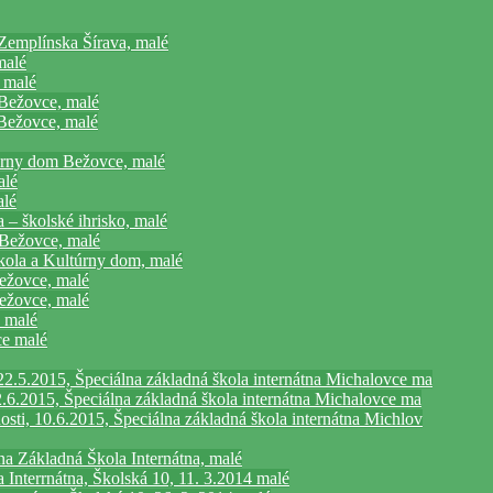
Zemplínska Šírava, malé
malé
 malé
 Bežovce, malé
Bežovce, malé
rny dom Bežovce, malé
alé
alé
 – školské ihrisko, malé
 Bežovce, malé
kola a Kultúrny dom, malé
ežovce, malé
ežovce, malé
 malé
ce malé
2.5.2015, Špeciálna základná škola internátna Michalovce ma
.6.2015, Špeciálna základná škola internátna Michalovce ma
ti, 10.6.2015, Špeciálna základná škola internátna Michlov
a Základná Škola Internátna, malé
 Interrnátna, Školská 10, 11. 3.2014 malé