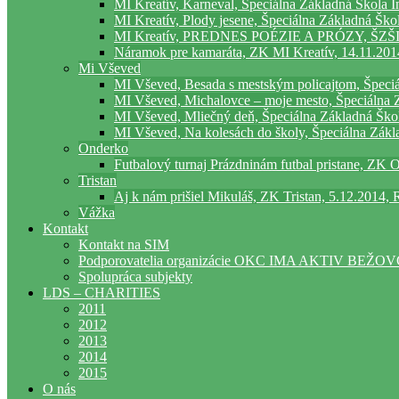
MI Kreatív, Karneval, Špeciálna Základná Škola In
MI Kreatív, Plody jesene, Špeciálna Základná Škol
MI Kreatív, PREDNES POÉZIE A PRÓZY, ŠZŠI Mi
Náramok pre kamaráta, ZK MI Kreatív, 14.11.2014
Mi Vševed
MI Vševed, Besada s mestským policajtom, Špeciá
MI Vševed, Michalovce – moje mesto, Špeciálna Z
MI Vševed, Mliečný deň, Špeciálna Základná Škol
MI Vševed, Na kolesách do školy, Špeciálna Zákla
Onderko
Futbalový turnaj Prázdninám futbal pristane, ZK
Tristan
Aj k nám prišiel Mikuláš, ZK Tristan, 5.12.2014
Vážka
Kontakt
Kontakt na SIM
Podporovatelia organizácie OKC IMA AKTIV BEŽO
Spolupráca subjekty
LDS – CHARITIES
2011
2012
2013
2014
2015
O nás