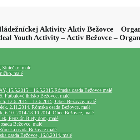
dežníckej Aktivity Aktiv Bežovce – Organ
eal Youth Activity – Activ Bežovce – Organ
 Slniečko, malé
lničko, malé
15.5.2015 – 16.5.2015,Rómska osada Bežovce malé
, Futbalové ihrisko Bežovce, malé
ch, 12.6.2015 – 13.6.2015, Obec Bežovce, malé
olek, 2.11.2014, Rómska osada Bežovce, malé
, 6.10. 2014-18.10.2014, Obec Bežovce, malé
ek, Penzión Biely dom, malé
 osada Bežovce, malé
, Rómska osada Bežovce malé
ska osada Bežovce, 16.8.2014, malé