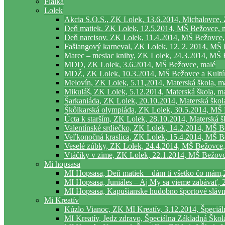
Fialka
Lolek
Akcia S.O.S., ZK Lolek, 13.6.2014, Michalovce, 
Deň matiek. ZK Lolek, 12.5.2014, MŠ Bežovce, 
Deň narcisov. ZK Lolek, 11.4.2014, MŠ Bežovce,
Fašiangový karneval, ZK Lolek, 12. 2. 2014, MŠ
Marec – mesiac knihy, ZK Lolek, 24.3.2014, MŠ 
MDD, ZK Lolek, 3.6.2014, MŠ Bežovce, malé
MDŽ, ZK Lolek, 10.3.2014, MŠ Bežovce a Kultú
Melovín, ZK Lolek, 5.11,2014, Materská škola, m
Mikuláš, ZK Lolek, 5.12.2014, Materská škola, m
Šarkaniáda, ZK Lolek, 20.10.2014, Materská škola
Škôlkarská olympiáda, ZK Lolek, 30.5.2014, MŠ
Úcta k starším, ZK Lolek, 28.10.2014, Materská š
Valentínské srdiečko, ZK Lolek, 14.2.2014, MŠ B
Veľkonočná kraslica, ZK Lolek, 15.4.2014, MŠ B
Veselé zúbky, ZK Lolek, 24.4.2014, MŠ Bežovce,
Vtáčiky v zime, ZK Lolek, 22.1.2014, MŠ Bežov
Mi hopsasa
MI Hopsasa, Deň matiek – dám ti všetko čo mám,2
MI Hopsasa, Juniáles – Aj My sa vieme zabávať, 2
MI Hopsasa, Kapušianske hudobno športové slávnos
Mi Kreatív
Kúzlo Vianoc, ZK MI Kreatív, 3.12.2014, Špeciáln
MI Kreatív, Jedz zdravo, Špeciálna Základná Škola